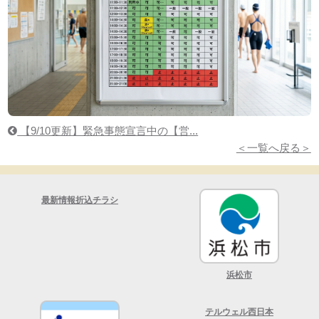
【9/10更新】緊急事態宣言中の【営...
＜一覧へ戻る＞
最新情報折込チラシ
浜松市
テルウェル西日本