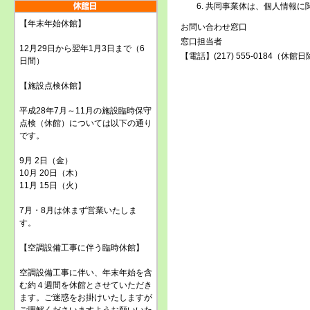
共同事業体は、個人情報に
【年末年始休館】
お問い合わせ窓口
窓口担当者
12月29日から翌年1月3日まで（6
【電話】(217) 555-0184（休館
日間）
【施設点検休館】
平成28年7月～11月の施設臨時保守
点検（休館）については以下の通り
です。
9月 2日（金）
10月 20日（木）
11月 15日（火）
7月・8月は休まず営業いたしま
す。
【空調設備工事に伴う臨時休館】
空調設備工事に伴い、年末年始を含
む約４週間を休館とさせていただき
ます。ご迷惑をお掛けいたしますが